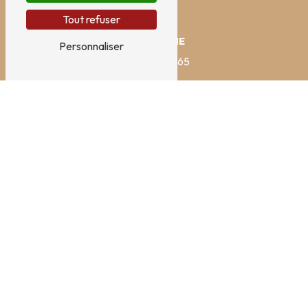
Tout refuser
TÉLÉPHONE
Personnaliser
02 99 88 57 65
E-MAIL
contact@cap-couverture.com
N'HÉSITEZ PAS À NOUS
CONTACTER