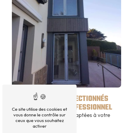
DES MATÉRIAUX SÉLECTIONNÉS
POUR UN RENDU PROFESSIONNEL
Ce site utilise des cookies et
Zinc alu PVC et finitions adaptées à votre
vous donne le contrôle sur
ceux que vous souhaitez
projet
activer